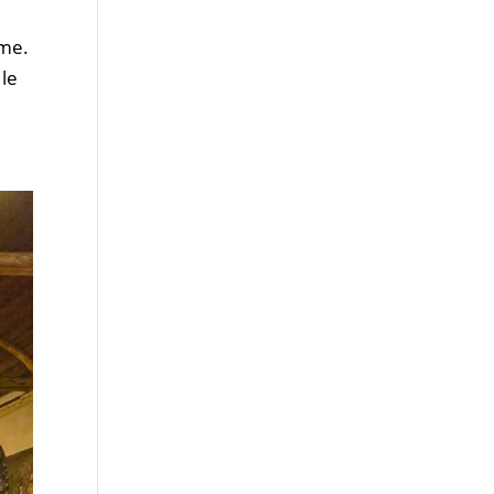
mme.
 le